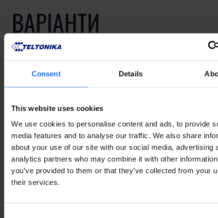
ВАРІАНТИ
ВИКОРИСТАННЯ
Consent
Details
Abo
See how Teltonika Networks products empower IoT
solutions across multiple industries!
This website uses cookies
We use cookies to personalise content and ads, to provide s
media features and to analyse our traffic. We also share info
about your use of our site with our social media, advertising 
analytics partners who may combine it with other information
ВАРІАНТИ ВИКОРИСТАННЯ
you’ve provided to them or that they’ve collected from your u
their services.
Consent