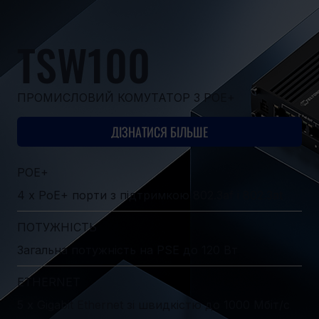
TSW100
ПРОМИСЛОВИЙ КОМУТАТОР З POE+
ДІЗНАТИСЯ БІЛЬШЕ
POE+
4 x PoE+ порти з підтримкою 802.3af і 802.3at
ПОТУЖНІСТЬ
Загальна потужність на PSE до 120 Вт
ETHERNET
5 x Gigabit Ethernet зі швидкістю до 1000 Мбіт/с