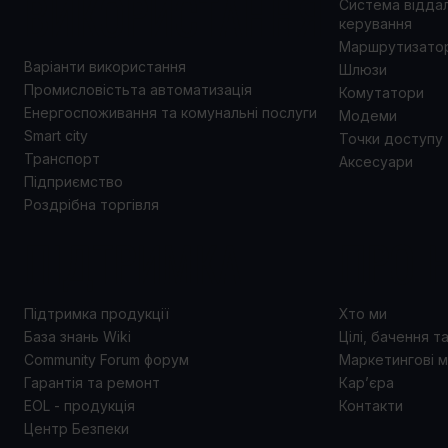
ВИКОРИСТАННЯ
Система відда
керування
Маршрутизато
Варіанти використання
Шлюзи
Промисловістьта автоматизація
Комутатори
Енергоспоживання та комунальні послуги
Модеми
Smart city
Точки доступу
Транспорт
Аксесуари
Підприємство
Роздрібна торгівля
ПІДТРИМКА
ПРО 
Підтримка продукції
Хто ми
База знань Wiki
Цілі, бачення т
Community Forum форум
Маркетингові м
Гарантія та ремонт
Кар’єра
EOL - продукція
Контакти
Центр Безпеки