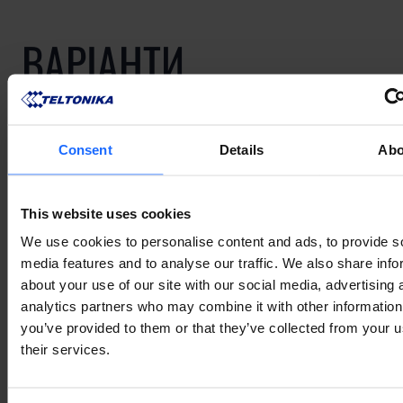
ВАРІАНТИ
ВИКОРИСТАННЯ
Consent
Details
Abo
See how Teltonika Networks products empower IoT
solutions across multiple industries!
This website uses cookies
We use cookies to personalise content and ads, to provide s
media features and to analyse our traffic. We also share info
about your use of our site with our social media, advertising 
analytics partners who may combine it with other information
you’ve provided to them or that they’ve collected from your u
ВАРІАНТИ ВИКОРИСТАННЯ
their services.