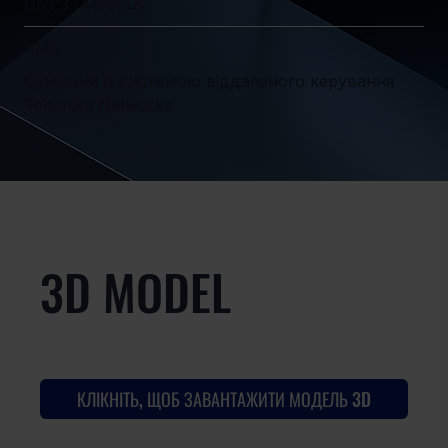
DNP3 і Modbus
RMS
Сумісний із системою віддаленого керування
Teltonika Networks
3D MODEL
КЛІКНІТЬ, ЩОБ ЗАВАНТАЖИТИ МОДЕЛЬ 3D