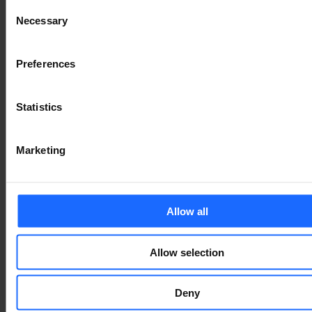
Consent
Necessary
Selection
БАЗА ЗНАНЬ
Preferences
Statistics
WIKI
Marketing
У нашій обширній базі знань Wiki ви можете
знайти все: від найновішої мікропрограми,
Allow all
сценаріїв використання та журналів змін до
сертифікатів і посібників для першого запуску.
Allow selection
ОТРИМАТИ ДОСТУП ДО WIKI
Deny