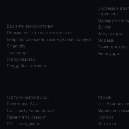
ВИКОРИСТАННЯ
Система відда
керування
Маршрутизато
Варіанти використання
Шлюзи
Промисловістьта автоматизація
Комутатори
Енергоспоживання та комунальні послуги
Модеми
Smart city
Точки доступу
Транспорт
Аксесуари
Підприємство
Роздрібна торгівля
ПІДТРИМКА
ПРО 
Підтримка продукції
Хто ми
База знань Wiki
Цілі, бачення т
Community Forum форум
Маркетингові м
Гарантія та ремонт
Кар’єра
EOL - продукція
Контакти