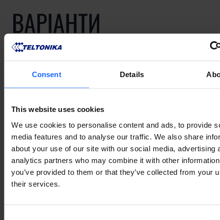
ВАРІАНТИ
ВИКОРИСТАННЯ
Consent
Details
Abo
See how Teltonika Networks products empower IoT
solutions across multiple industries!
This website uses cookies
We use cookies to personalise content and ads, to provide s
media features and to analyse our traffic. We also share info
about your use of our site with our social media, advertising 
analytics partners who may combine it with other information
ВАРІАНТИ ВИКОРИСТАННЯ
you’ve provided to them or that they’ve collected from your u
their services.
Consent