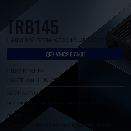
TRB145
НАДІЙНИЙ ПРОМИСЛОВИЙ ШЛЮЗ З LTE RS485
ДІЗНАТИСЯ БІЛЬШЕ
ПІДКЛЮЧЕННЯ
4G/LTE (Cat 1), 3G, 2G
КОМПАКТНІСТЬ
невеликий розмір, простий у встановленні
RS485
Оснащений RS485 для послідовного зв`язку