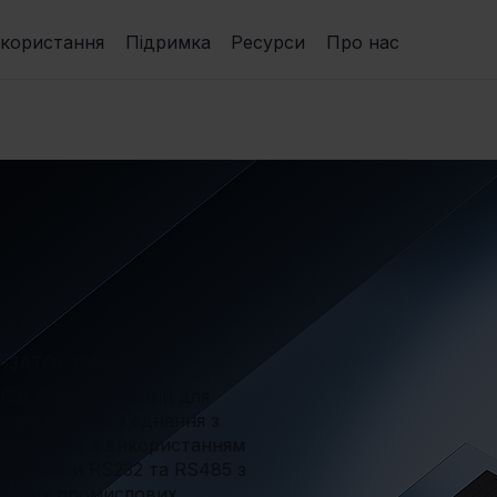
икористання
Підримка
Ресурси
Про нас
ЗАТОР CAT 4
at 4, розроблений для
чує надійне з’єднання з
форму LTE з використанням
ерфейсами RS232 та RS485 з
новних промислових