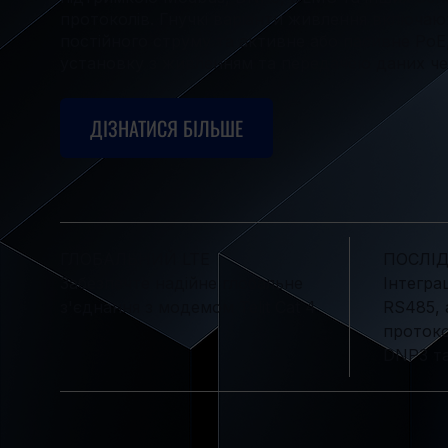
протоколів. Гнучкі варіанти живлення включаю
постійного струму та активне або пасивне PoE
установку з живленням та передачею даних чер
ДІЗНАТИСЯ БІЛЬШЕ
ГЛОБАЛЬНИЙ LTE
ПОСЛІД
Забезпечте надійне глобальне
Інтегра
з'єднання з модемом Telit Cat 4
RS485, 
протоко
DNP3 т