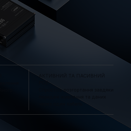
АКТИВНИЙ ТА ПАСИВНИЙ
Я
POE
живлення
Спростіть розгортання завдяки
ійного
передачі живлення та даних
через один кабель