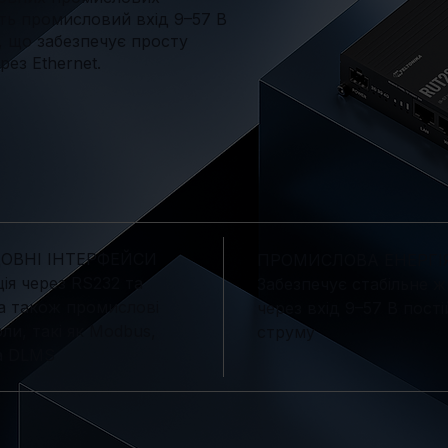
ть промисловий вхід 9–57 В
, що забезпечує просту
ез Ethernet.
ОВНІ ІНТЕРФЕЙСИ
ПРОМИСЛОВА ЕНЕРГІ
ція через RS232 та
Забезпечує стабільне 
а також промислові
через вхід 9–57 В пост
ли, такі як Modbus,
струму
а DLMS