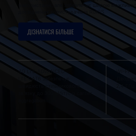
використанні, але забезпечує широкі можливос
досвідчених користувачів із RutOS.
ДІЗНАТИСЯ БІЛЬШЕ
4G LTE-ADVANCED
WI-FI
LTE CAT6 забезпечує
Дводіап
швидкість стільникового
2,4 ГГц 
зв’язку до 300 Мбіт/с із carrier
aggregation