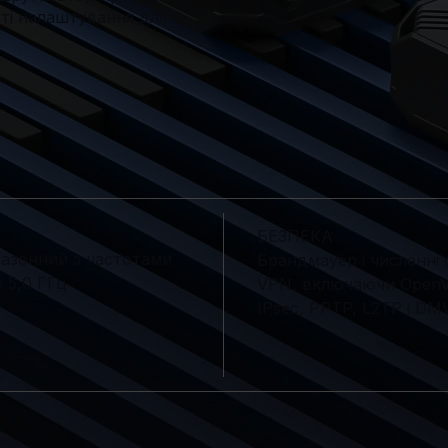
ті налаштування для
БЕЗПЕКА
азонний з частотами
Брандмауер і численні
і 5,0 ГГц
VPN, включаючи Open
IPsec, PPTP, L2TP і D