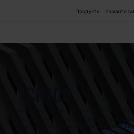
Продукти
Варіанти в
TCR100
МАРШРУТИЗАТОР З 4G WI-FI ДЛЯ ДОМАШН
Цей маршрутизатор LTE-A Cat 6 також пропонує
порти Ethernet для підключення пристроїв. Завд
Protected для швидкого налаштування цей ма