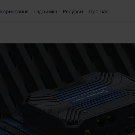
икористання
Підримка
Ресурси
Про нас
ЬОГО ВИКОРИСТАННЯ
 дводіапазонний Wi-Fi і два
яки кнопкам Wi-Fi і Wi-Fi
ршрутизатор простий у