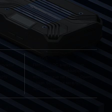
RUTOS
Потужна ОС з інтуїтивно
 служби
зрозумілим інтерфейсом
VPN,
користувача на основі OpenWrt
MVPN
надає безмежні можливості
налаштування