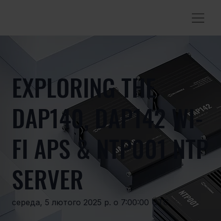
EXPLORING THE
DAP140, DAP142 WI-
FI APS & NTP001 NTP
SERVER
середа, 5 лютого 2025 р. о 7:00:00 UTC