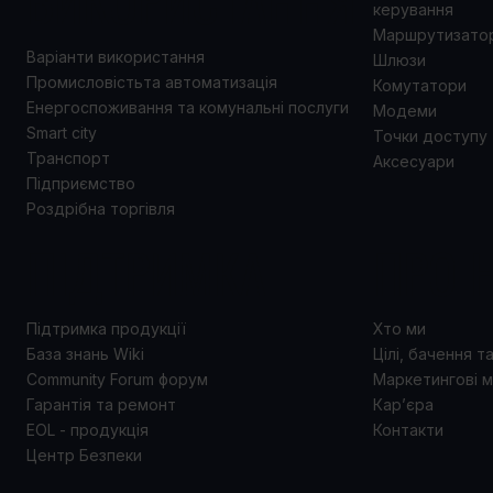
ВИКОРИСТАННЯ
керування
Маршрутизато
Варіанти використання
Шлюзи
Промисловістьта автоматизація
Комутатори
Енергоспоживання та комунальні послуги
Модеми
Smart city
Точки доступу
Транспорт
Аксесуари
Підприємство
Роздрібна торгівля
ПІДТРИМКА
ПРО 
Підтримка продукції
Хто ми
База знань Wiki
Цілі, бачення т
Community Forum форум
Маркетингові м
Гарантія та ремонт
Кар’єра
EOL - продукція
Контакти
Центр Безпеки