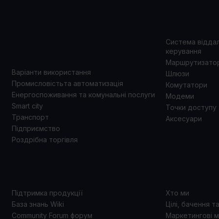
ВАРІАНТИ
ПРОД
ВИКОРИСТАННЯ
Система відда
керування
Маршрутизато
Варіанти використання
Шлюзи
Промисловістьта автоматизація
Комутатори
Енергоспоживання та комунальні послуги
Модеми
Smart city
Точки доступу
Транспорт
Аксесуари
Підприємство
Роздрібна торгівля
ПІДТРИМКА
ПРО 
Підтримка продукції
Хто ми
База знань Wiki
Цілі, бачення т
Community Forum форум
Маркетингові м