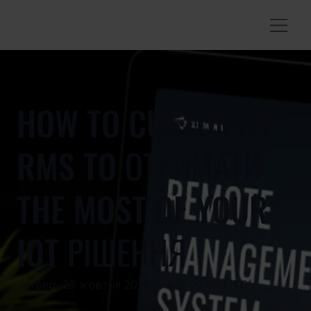
HOW TO CUSTOMIZE
RMS TO ОТРИМАТИ
THE MOST OF YOUR
IOT РІШЕННЯ
четвер, 28 жовтня 2021 р. о 15:00:00 UTC