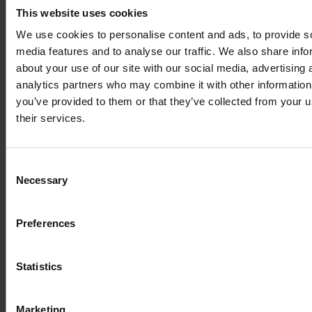
This website uses cookies
simply dummy text
We use cookies to personalise content and ads, to provide s
media features and to analyse our traffic. We also share info
of the printing and
about your use of our site with our social media, advertising 
analytics partners who may combine it with other information
you’ve provided to them or that they’ve collected from your u
typesetting
their services.
industry
Consent
Necessary
Selection
Lorem Ipsum is
Preferences
simply dummy text
Statistics
Marketing