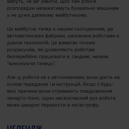
мабуть, не міг уявити, щоо такі робочі 
розпорядки належатимуть буквально машинам 
у не дуже далекому майбутньому.
Це майбутнє тепер є нашим сьогоденням, де 
автоматизовані фабрики, наповнені роботами є 
дивом технологій. Це вимагає точних 
розрахунків, які дозволяють роботам 
безперебійно працювати в тандемі, неначе 
“виконуючи танець”.
Але ці роботи не є автономними; вони діють на 
основі переданих їм інструкцій. Якщо з будь-
якої причини вони отримають повідомлення 
занадто пізно, один несвоєчасний рух робота 
може швидко перерости в катастрофу.
ЧЕЛЕНДЖ