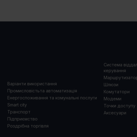
ВАРІАНТИ
ПРОД
ВИКОРИСТАННЯ
Система відда
керування
Маршрутизато
Варіанти використання
Шлюзи
Промисловістьта автоматизація
Комутатори
Енергоспоживання та комунальні послуги
Модеми
Smart city
Точки доступу
Транспорт
Аксесуари
Підприємство
Роздрібна торгівля