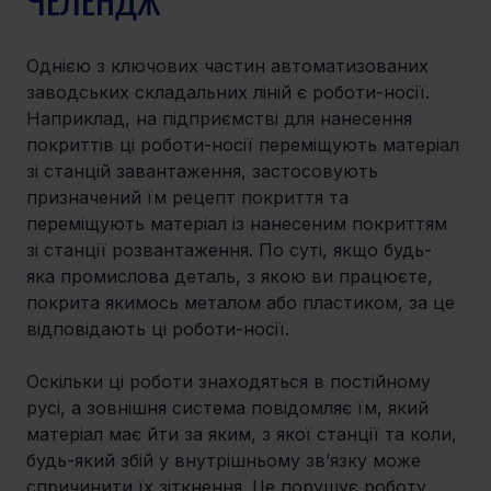
Однією з ключових частин автоматизованих 
заводських складальних ліній є роботи-носії. 
Наприклад, на підприємстві для нанесення 
покриттів ці роботи-носії переміщують матеріал 
зі станцій завантаження, застосовують 
призначений їм рецепт покриття та 
переміщують матеріал із нанесеним покриттям 
зі станції розвантаження. По суті, якщо будь-
яка промислова деталь, з якою ви працюєте, 
покрита якимось металом або пластиком, за це 
відповідають ці роботи-носії.
Оскільки ці роботи знаходяться в постійному 
русі, а зовнішня система повідомляє їм, який 
матеріал має йти за яким, з якої станції та коли, 
будь-який збій у внутрішньому зв’язку може 
спричинити їх зіткнення. Це порушує роботу 