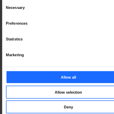
Consent
of the printing and
Necessary
Selection
typesetting
Preferences
industry
Statistics
Marketing
Lorem Ipsum is
simply dummy text
Allow all
of the printing and
Allow selection
typesetting
Deny