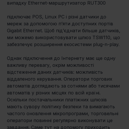
випадку Ethernet-маршрутизатор RUT300
підключає POS, Linux PC і різні датчики до 
мереж за допомогою п’яти доступних портів 
Gigabit Ethernet. Щоб під’єднати більше датчиків, 
ми можемо використовувати шлюз TSW110, що 
забезпечує розширення екосистеми plug-n-play.
Однак підключення до Інтернету має ще одну 
важливу перевагу, окрім можливості 
відстеження даних датчиків: можливість 
віддаленого керування. Оператори торгових 
автоматів доглядають за сотнями або тисячами 
автоматів у різних місцях по всій країні. 
Оскільки постачальники платіжних шлюзів 
мають сувору політику безпеки та вимагають 
частого оновлення мікропрограми, торговельні 
оператори повинні регулярно виконувати це 
завдання. Саме тут на допомогу приходить 