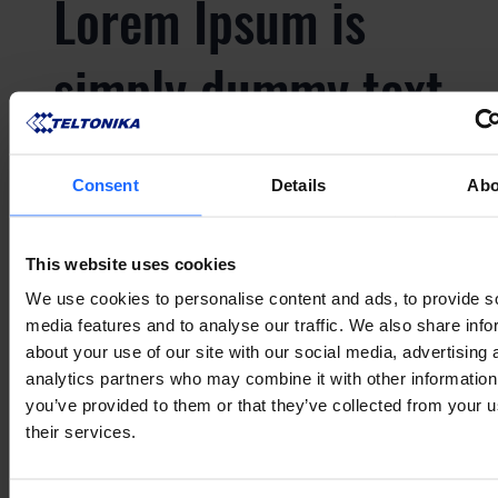
Lorem Ipsum is
simply dummy text
of the printing and
Consent
Details
Abo
typesetting
This website uses cookies
industry
We use cookies to personalise content and ads, to provide s
media features and to analyse our traffic. We also share info
about your use of our site with our social media, advertising 
Lorem Ipsum is
analytics partners who may combine it with other information
you’ve provided to them or that they’ve collected from your u
their services.
simply dummy text