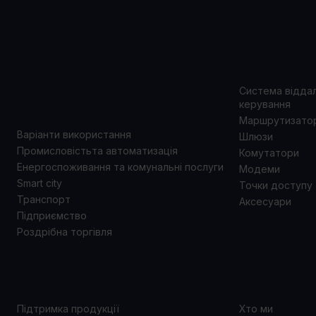
ВАРІАНТИ
ПРОД
ВИКОРИСТАННЯ
Система відда
керування
Маршрутизато
Варіанти використання
Шлюзи
Промисловістьта автоматизація
Комутатори
Енергоспоживання та комунальні послуги
Модеми
Smart city
Точки доступу
Транспорт
Аксесуари
Підприємство
Роздрібна торгівля
ПІДТРИМКА
ПРО 
Підтримка продукції
Хто ми