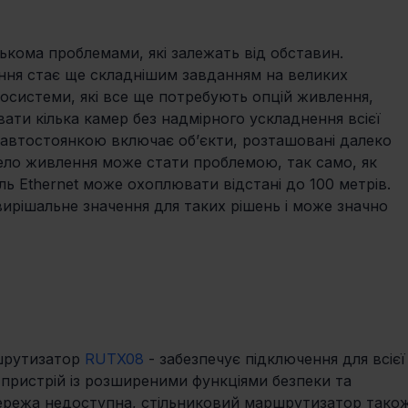
лькома проблемами, які залежать від обставин. 
ня стає ще складнішим завданням на великих 
косистеми, які все ще потребують опцій живлення, 
ати кілька камер без надмірного ускладнення всієї 
 автостоянкою включає об’єкти, розташовані далеко 
ело живлення може стати проблемою, так само, як 
ль Ethernet може охоплювати відстані до 100 метрів. 
ирішальне значення для таких рішень і може значно 
 
шрутизатор 
RUTX08
 - забезпечує підключення для всієї
ристрій із розширеними функціями безпеки та 
мережа недоступна, стільниковий маршрутизатор тако