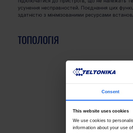
підключатися до пристроїв, що не належать Tel
усунення несправностей. Поєднання цих функц
здатністю з мінімізованими ресурсами встанов
ТОПОЛОГІЯ
Consent
This website uses cookies
We use cookies to personalis
information about your use of