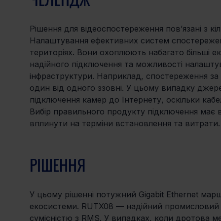
Рішення для відеоспостереження пов’язані з кі
Налаштування ефективних систем спостережен
територіях. Вони охоплюють набагато більші е
надійного підключення та можливості налаштув
інфраструктури. Наприклад, спостереження за
один від одного ззовні. У цьому випадку джер
підключення камер до Інтернету, оскільки кабе
Вибір правильного продукту підключення має в
вплинути на терміни встановлення та витрати.
РІШЕННЯ
У цьому рішенні потужний Gigabit Ethernet мар
екосистеми. RUTX08 — надійний промисловий п
сумісністю з RMS. У випадках, коли дротова 