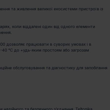
ення та живлення великої екосистеми пристроїв із 
ріях, коли віддалені один від одного елементи 
ення. 
0 дозволяє працювати в суворих умовах і в 
 -40 °C до +удь-яким простоям або загрозам 
нційне обслуговування та діагностику для запобігання 
надійного та безпечного з’єднання. Teltonika 