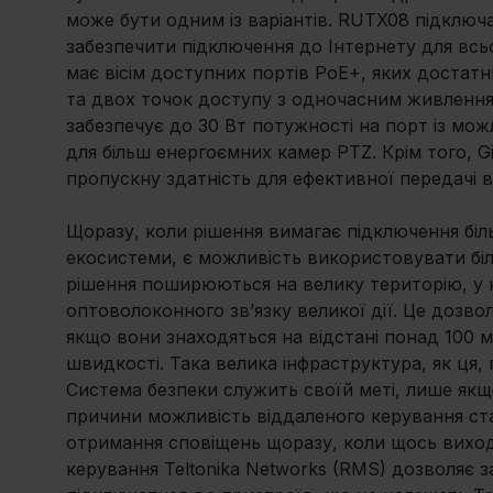
може бути одним із варіантів. RUTX08 підключ
забезпечити підключення до Інтернету для всьо
має вісім доступних портів PoE+, яких достат
та двох точок доступу з одночасним живлення
забезпечує до 30 Вт потужності на порт із мо
для більш енергоємних камер PTZ. Крім того, Gi
пропускну здатність для ефективної передачі в
Щоразу, коли рішення вимагає підключення біль
екосистеми, є можливість використовувати біл
рішення поширюються на велику територію, у
оптоволоконного зв’язку великої дії. Це дозво
якщо вони знаходяться на відстані понад 100 м
швидкості. Така велика інфраструктура, як ця,
Система безпеки служить своїй меті, лише якщо
причини можливість віддаленого керування ст
отримання сповіщень щоразу, коли щось виход
керування Teltonika Networks (RMS) дозволяє за