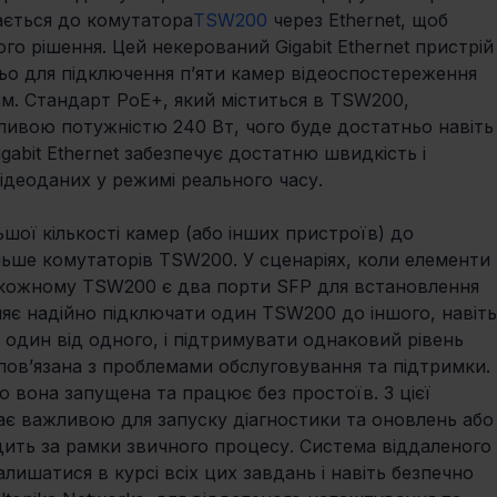
ається до комутатора
TSW200
 через Ethernet, щоб 
го рішення. Цей некерований Gigabit Ethernet пристрій
ньо для підключення п’яти камер відеоспостереження 
м. Стандарт PoE+, який міститься в TSW200, 
жливою потужністю 240 Вт, чого буде достатньо навіть
gabit Ethernet забезпечує достатню швидкість і 
ідеоданих у режимі реального часу.
шої кількості камер (або інших пристроїв) до 
ьше комутаторів TSW200. У сценаріях, коли елементи 
 кожному TSW200 є два порти SFP для встановлення 
ляє надійно підключати один TSW200 до іншого, навіть
 один від одного, і підтримувати однаковий рівень 
 пов’язана з проблемами обслуговування та підтримки. 
 вона запущена та працює без простоїв. З цієї 
ає важливою для запуску діагностики та оновлень або
ить за рамки звичного процесу. Система віддаленого 
лишатися в курсі всіх цих завдань і навіть безпечно 