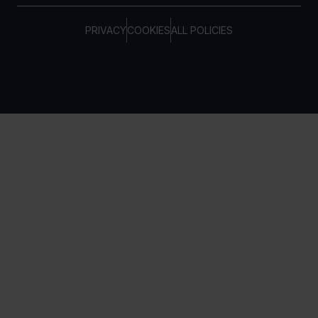
PRIVACY
COOKIES
ALL POLICIES
COPYRIGHT © TELTONIKA, 2026