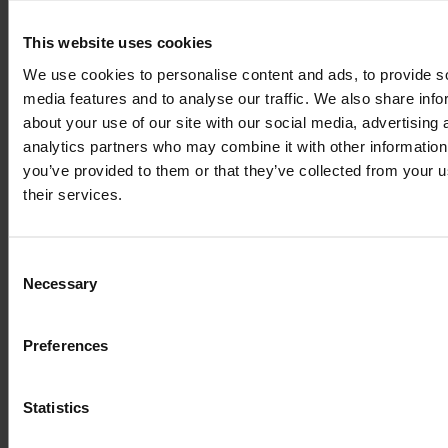
Lorem Ipsum is
This website uses cookies
simply dummy text
We use cookies to personalise content and ads, to provide s
media features and to analyse our traffic. We also share info
about your use of our site with our social media, advertising 
of the printing and
analytics partners who may combine it with other information
you’ve provided to them or that they’ve collected from your u
their services.
typesetting
industry
Consent
Necessary
Selection
Preferences
Lorem Ipsum is
Statistics
simply dummy text