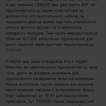
З цієї причини TSW200 має два порти SFP, які 
підключаються до інших комутаторів за 
допомогою оптоволоконного кабелю та 
передають дані на великі відстані, створюючи 
спільну фізичну мережу та стабілізуючи 
швидкість передачі. Тим часом маршрутизатор 
Ethernet RUTX10 забезпечує підключення для 
цього рішення через дротове підключення до 
TSW200
. 
TSW200 має вісім інтерфейсів PoE+ Gigabit 
Ethernet, які забезпечують підключення та, крім 
того, діють як джерело живлення для 
підключеного обладнання, якщо це необхідно. 
Кілька доступних портів роблять все рішення 
ефективнішим і легшим у встановленні. Кожен 
порт забезпечує до 30 Вт для підключених 
пристроїв. Тут TSW200 також підключається 