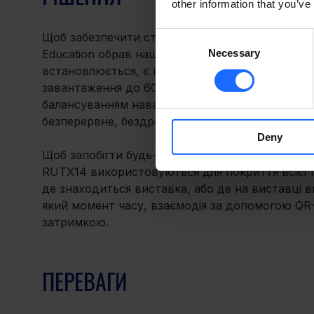
other information that you’ve
Consent
Щоб забезпечити стабільне інтернет-з’єднання д
Necessary
Selection
Education обрав наш промисловий стільникови
встановлюється, є потужною стільниковою мер
завантаження до 600 Мбіт/с, функцією двох SI
балансуванням навантаження. Завдяки цим мо
безперервне, бездротове з’єднання. 
Deny
Щоб запобігти будь-яким перервам і сприяти 
RUTX14 використовуються для покриття всієї п
де знаходиться виставка, або де на виставці в
який момент часу, взаємодія за допомогою QR-
затримкою.
ПЕРЕВАГИ