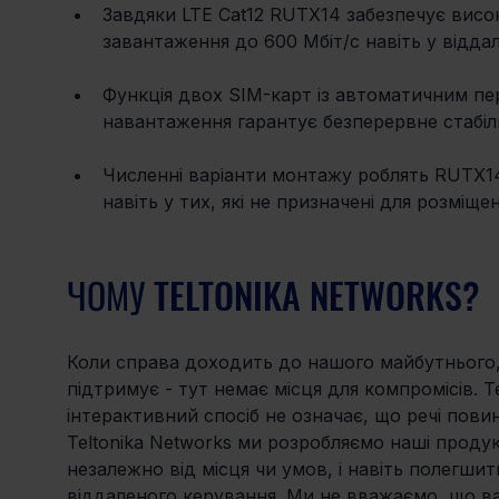
Завдяки LTE Cat12 RUTX14 забезпечує висо
завантаження до 600 Мбіт/с навіть у віддал
Функція двох SIM-карт із автоматичним пе
навантаження гарантує безперервне стабіль
Численні варіанти монтажу роблять RUTX14 
навіть у тих, які не призначені для розміщ
ЧОМУ TELTONIKA NETWORKS?
Коли справа доходить до нашого майбутнього, 
підтримує - тут немає місця для компромісів. 
інтерактивний спосіб не означає, що речі пови
Teltonika Networks ми розробляємо наші проду
незалежно від місця чи умов, і навіть полегш
віддаленого керування. Ми не вважаємо, що ва