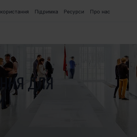
икористання
Підримка
Ресурси
Про нас
АННЯ ДЛЯ
И