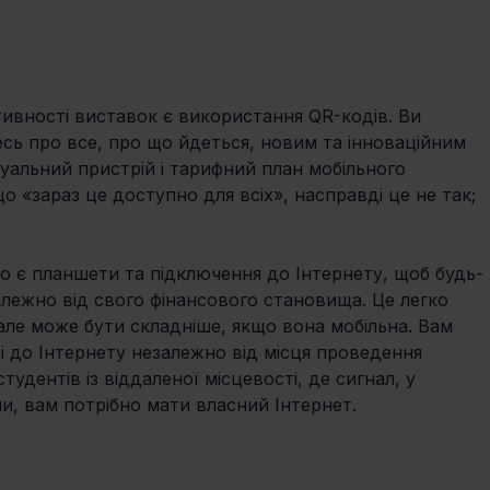
ивності виставок є використання QR-кодів. Ви 
сь про все, про що йдеться, новим та інноваційним 
туальний пристрій і тарифний план мобільного 
о «зараз це доступно для всіх», насправді це не так; 
о є планшети та підключення до Інтернету, щоб будь-
алежно від свого фінансового становища. Це легко 
але може бути складніше, якщо вона мобільна. Вам 
і до Інтернету незалежно від місця проведення 
дентів із віддаленої місцевості, де сигнал, у 
, вам потрібно мати власний Інтернет.