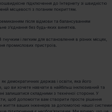
кошвидкісне підключення до Інтернету зі швидкістю 
еній місцевості з поганим покриттям. 
ремиканням після відмови та балансуванням 
не з’єднання без будь-яких винятків. 
гнучким і легким для встановлення в різних місцях, 
ення промислових пристроїв. 
як демократичних держав і освіти, яка його 
Те, що ви хочете навчати в найбільш інклюзивний та 
нні залишатися складними з технічної сторони. У 
кти, щоб допомогти вам створити просте рішення 
ити життя ваших інженерів за допомогою нашої системи
ше підключення є необов’язковим. Ми віримо, що це 