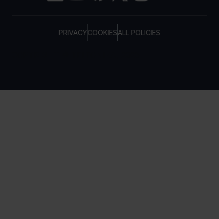
PRIVACY
COOKIES
ALL POLICIES
COPYRIGHT © TELTONIKA, 2026