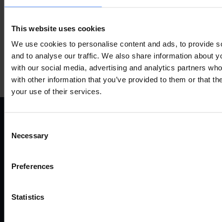
ZUBEHÖR
This website uses cookies
WEITERE PRODUKTE
We use cookies to personalise content and ads, to provide s
and to analyse our traffic. We also share information about yo
with our social media, advertising and analytics partners wh
with other information that you’ve provided to them or that th
your use of their services.
Consent
ANWENDUNGSFÄLLE
P
Necessary
Selection
Preferences
Alle anwendungsfälle
Fernv
Industrie und automatisierung
Route
Energie und versorgung
Gate
Statistics
Smart city
Ether
Verkehr
Mode