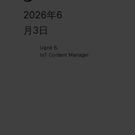
2026年6
月3日
Ugnė B.
IoT Content Manager