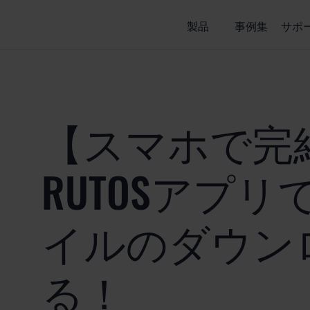
製品
事例集
サポ
【スマホで完
RUTOSアプリ
イルのダウン
る！