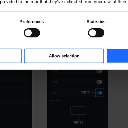
 provided to them or that they’ve collected from your use of their
IM Slots」パネル下部にある「+ ADD eSIM」ボタンを
Preferences
Statistics
Allow selection