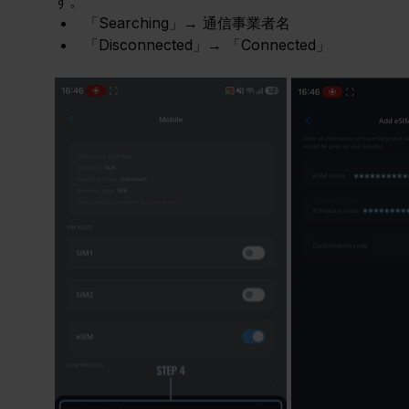
す。
「Searching」→ 通信事業者名
「Disconnected」→ 「Connected」