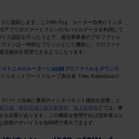
ークに接続します。このWi-Fiは、ルーター自身にインタ
OSアプリがスマートフォンのモバイルデータを利用して
バイス認証を行ったうえで、通信事業者のプロファイル
トフォンは一時的なブリッジとして機能し、プロファイ
通信接続を管理できるようになります。
テルトニカのルーターに
eSIM
プロファイルをダウンロ
バイルネットワークグループ責任者 Titas Kutavičiusの
「デバイス自体に事前のインターネット接続が必要」と
業設備
、
建設現場の仮設事務所
、
海上船舶
などでは、事
せる必要があります。この機能を使用すれば技術者はル
な状態のデバイスを短時間で導入できます。