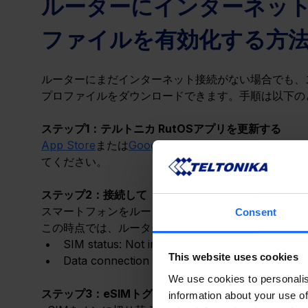
ルーターにインターネット
ファイルを有効化する方
ルーターにまだインターネット接続がない場合でも、ス
プロファイルをダウンロードできます。手順は以下の
ステップ1：テルトニカ RutOSアプリを更新する
App Store
または
Google Play
で配信されている最新バ
てください。
ステップ2：接続して「Mobile」へ移動する
スマートフォンをルーターのWi-Fiに接続し、アプリを
Consent
この時点では、ルーターに以下の状態が表示されます
SIM status: Not inserted
This website uses cookies
Data connection state: Disconnected
We use cookies to personalis
ステップ3：eSIMトグルを有効にする
information about your use of