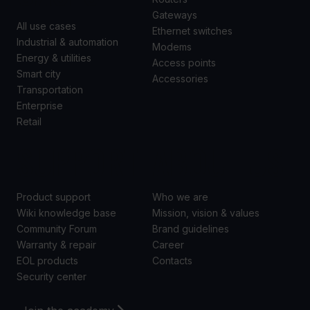
Gateways
All use cases
Ethernet switches
Industrial & automation
Modems
Energy & utilities
Access points
Smart city
Accessories
Transportation
Enterprise
Retail
SUPPORT
ABOUT US
Product support
Who we are
Wiki knowledge base
Mission, vision & values
Community Forum
Brand guidelines
Warranty & repair
Career
EOL products
Contacts
Security center