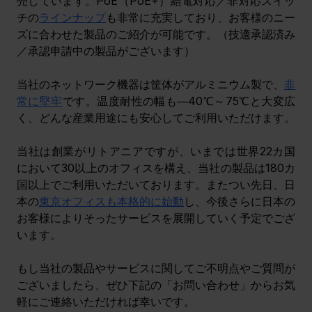
売しています。PoE
（PoE+）
給電対応／非対応スイッ
チの
ラインナップ
も非常に充実しており、お客様のニー
ズに合わせた製品のご紹介が可能です。（技適承認済み
／承認申請中の製品がございます）
当社のネットワーク機器は筐体がアルミニウム製で、
非
常に堅牢
です。温度耐性の幅も―40℃～75℃と大変広
く、どんな産業用途にも安心してご利用いただけます。
当社は創業がリトアニアですが、いまでは世界22カ国
において30以上のオフィスを構え、当社の製品は180カ
国以上でご利用いただいております。またつい先日、日
本の
東京オフィスも本格的に始動
し、今後さらに日本の
お客様によりそったサービスを展開していく予定でござ
います。
もし当社の製品やサービスに関してご不明点やご質問が
ございましたら、ぜひ下記の「お問い合わせ」からお気
軽にご連絡いただければ幸いです。