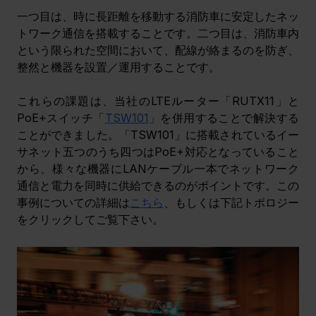
一つ目は、時に長距離を移動する消防車に安定したネッ
トワーク通信を搭載することです。二つ目は、消防車内
という限られた空間において、配線が絡まるのを防ぎ、
整然と機器を設置／運用することです。
これらの課題は、当社のLTEルーター「RUTX11」と
PoE+スイッチ「
TSW101
」を併用することで解決する
ことができました。「TSW101」に搭載されているイー
サネット五つのうち四つはPoE+対応となっていること
から、様々な機器にLANケーブル一本でネットワーク
通信と電力を同時に供給できるのがポイントです。この
事例についての詳細は
こちら
、もしくは下記トポロジー
をクリックしてご覧下さい。