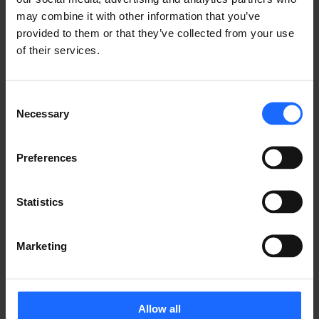
may combine it with other information that you’ve
2.多数の監視カメラをつなぐ高信頼性ネットワーク
provided to them or that they’ve collected from your use
of their services.
よくPoE（PoE+/PoE++）スイッチが利用されるケー
スとして、防犯カメラを使用した監視システム
（CCTV）が挙げられます。多数の防犯カメラで広大な
Consent
敷地の様々な場所を監視するにあたり、電源コンセント
Necessary
Selection
がない場所にカメラを設置する必要がある場合がありま
す。また、電源コンセントが設置できるスペースがあっ
Preferences
たとしても、わざわざ工事をして配線を敷くのがベスト
とはいえません。多数のカメラを設置するためには、多
数の電源コンセントが必要となり、結果的にコストが高
Statistics
くなる場合もあるからです。
そのようなケースでこの防犯カメラの設置にあたり、
Marketing
PoE給電機能を持つスイッチングハブは大変便利です。
今回の事例では、当社のLTEルーター「RUTX11」と
PoE+スイッチ「
TSW100
」を併用することで課題を解
Allow all
決することができました。