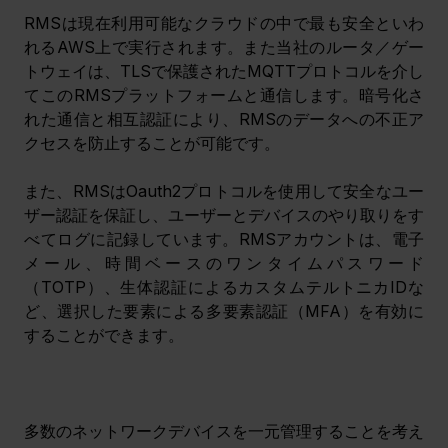
RMSは現在利用可能なクラウドの中で最も安全といわ
れるAWS上で実行されます。また当社のルータ／ゲー
トウェイは、TLSで保護されたMQTTプロトコルを介し
てこのRMSプラットフォームと通信します。暗号化さ
れた通信と相互認証により、RMSのデータへの不正ア
クセスを防止することが可能です。
また、RMSは
Oauth2プロトコルを使用して安全なユー
ザー認証を保証し、ユーザーとデバイスのやり取りをす
べてログに記
録
しています。
RMSアカウントは、電子
メール、時間ベースのワンタイムパスワード
（TOTP）、生体認証によるカスタムテルトニカIDな
ど、選択した要素による多要素認証（MFA）を有効に
することができます。
多数のネットワークデバイスを一元管理することを考え