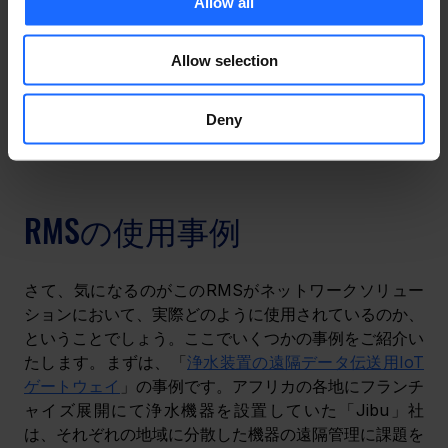
Allow all
Allow selection
「もしXなら、Yとする」という様々なレベルの条件／
動作／通知フォームを、文字通り無限に設定することが
Deny
できるからです。この機能についての詳細は
こちら
の記
事からご覧いただけます。ぜひご一読ください。
RMSの使用事例
さて、気になるのがこのRMSがネットワークソリュー
ションにおいて、実際どのように使用されているのか、
ということでしょう。ここでいくつかの事例をご紹介い
たします。まずは、「
浄水装置の遠隔データ伝送用IoT
ゲートウェイ
」の事例です。アフリカの各地にフランチ
ャイズ展開にて浄水機器を設置していた「Jibu」社
は、それぞれの地域に分散した機器の遠隔管理に課題を