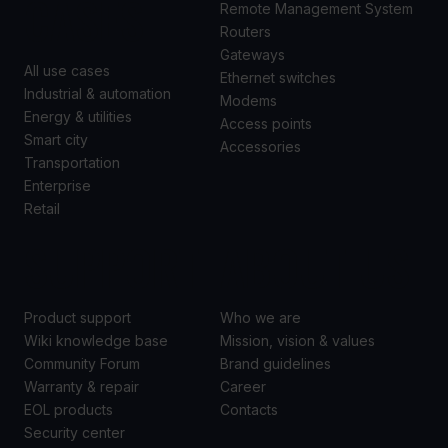
CASES
Remote Management System
Routers
Gateways
All use cases
Ethernet switches
Industrial & automation
Modems
Energy & utilities
Access points
Smart city
Accessories
Transportation
Enterprise
Retail
SUPPORT
ABOUT US
Product support
Who we are
Wiki knowledge base
Mission, vision & values
Community Forum
Brand guidelines
Warranty & repair
Career
EOL products
Contacts
Security center