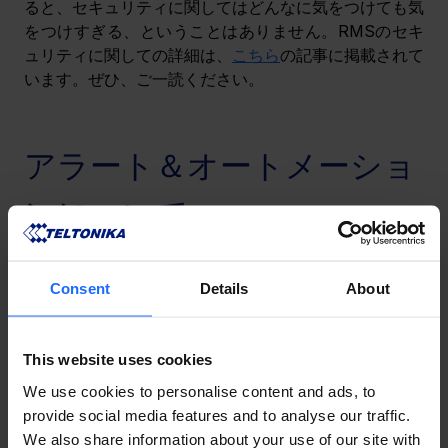
ると、セキュリティに関してはどんなに気をつけても気
をつけすぎる、ということはありません。RMSのセキ
ュリティに関しての詳細は、
こちら
の記事に掲載されて
います。ぜひ、ご一読ください。
アラート＆オートメーショ
ンについて
RMSのカスタマイズ性の高さについても、一言触れさ
Consent
Details
About
れてください。RMSには「
RMS Alerts & 
Automation（RMSアラート＆オートメーション）
」と
いう機能があります。「アラート」＝
「通知」機能、そ
This website uses cookies
れ自体は目新しいものではありません。あらかじめ設定
した条件に沿って、プッシュ通知やEメールなどでの通
We use cookies to personalise content and ads, to
知を受け取る―これはかなり基本的な機能と言えるでし
provide social media features and to analyse our traffic.
ょう。
We also share information about your use of our site with