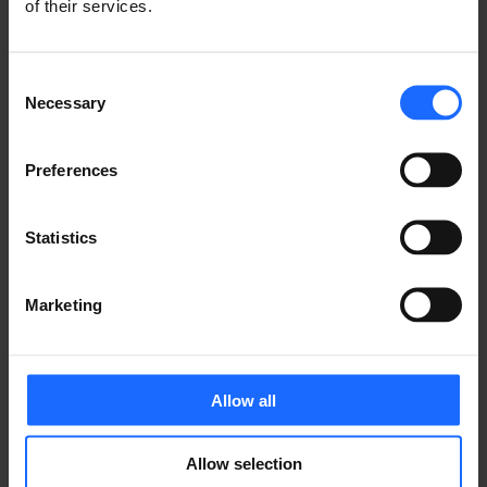
of their services.
式会社IOTコンサルティン
グ）
Consent
Necessary
Selection
Preferences
Statistics
SIMカードの詳細はこちら
動作確認済み機器一覧
Marketing
テルトニカ動作確認済み機器：
Allow all
【ロケットモバイル Dプラン（docomo）】
TRB140、TRB142、TRB145、RUT241、RUT951、
Allow selection