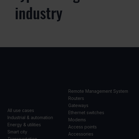
industry
USE
PRODUCTS
CASES
Remote Management System
Routers
Gateways
All use cases
Ethernet switches
Industrial & automation
Modems
Energy & utilities
Access points
Smart city
Accessories
Transportation