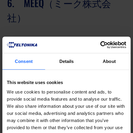
6.　MEEQ（ミーク株式会
社）
Consent
Details
About
SIMカードの詳細はこちら
This website uses cookies
動作確認済み機器一覧
We use cookies to personalise content and ads, to
provide social media features and to analyse our traffic.
テルトニカ動作確認済み機器：
RUT241、TRB 140
We also share information about your use of our site with
our social media, advertising and analytics partners who
may combine it with other information that you’ve
7．ロケットモバイル（株
provided to them or that they’ve collected from your use