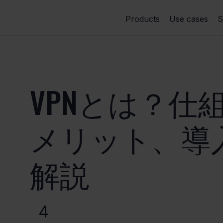
Products
Use cases
S
VPNとは？仕
メリット、導
解説
4